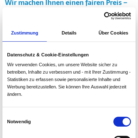
Wir machen Ihnen einen fairen Preis –
Egal welche Marke oder Zustand des
uns
Autos.
Ankauf:
Zustimmung
Details
Über Cookies
-7858806
Unfallauto
Ersatzteilanfragen!
Motorschaden
Datenschutz & Cookie-Einstellungen
Auto mit Getriebeschaden verkaufen
Wir verwenden Cookies, um unsere Website sicher zu 
Schlachtauto
betreiben, Inhalte zu verbessern und - mit Ihrer Zustimmung - 
Auto mit vielen Kilometern verkaufen
Statistiken zu erfassen sowie personalisierte Inhalte und 
Gebrauchtwagen
Werbung bereitzustellen. Sie können Ihre Auswahl jederzeit 
ändern.
Einwilligungsauswahl
Notwendig
Auto verkaufen? Wir helfen