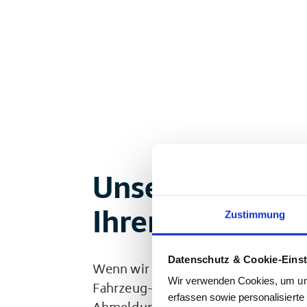
Unsere Prozesse
Ihren Wünschen
Zustimmung
Datenschutz & Cookie-Einst
Wenn wir Service sagen, meinen wir S
Wir verwenden Cookies, um unse
Fahrzeug-Abholung noch heute oder
erfassen sowie personalisierte