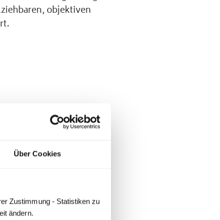
lziehbaren, objektiven
rt.
sich nach
Über Cookies
e Kfz-Papiere? Klar.
er Zustimmung - Statistiken zu 
ose Express-
eit ändern.