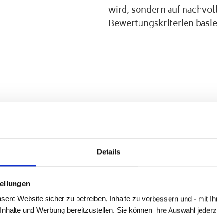
wird, sondern auf nachvol
Bewertungskriterien basie
 beim Ankauf richten 
 – nicht umgekehrt.
Details
ellungen
ervice. Ihr Auto an einem anderen Ort abholen als di
re Website sicher zu betreiben, Inhalte zu verbessern und - mit Ihr
 zu Ihrem Wunschtermin? Organisieren wir. Kostenl
 Inhalte und Werbung bereitzustellen. Sie können Ihre Auswahl jederz