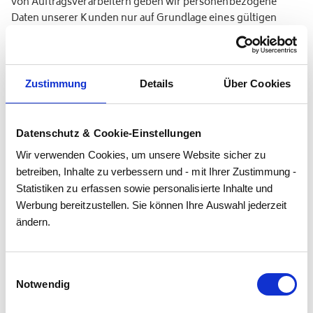
von Auftragsverarbeitern geben wir personenbezogene
Daten unserer Kunden nur auf Grundlage eines gültigen
Vertrags über Auftragsverarbeitung weiter. Im Falle einer
gemeinsamen Verarbeitung wird ein Vertrag über
gemeinsame Verarbeitung geschlossen.
Zustimmung
Details
Über Cookies
Widerruf Ihrer Einwilligung zur
Datenschutz & Cookie-Einstellungen
Datenverarbeitung
Wir verwenden Cookies, um unsere Website sicher zu 
betreiben, Inhalte zu verbessern und - mit Ihrer Zustimmung - 
Viele Datenverarbeitungsvorgänge sind nur mit Ihrer
Statistiken zu erfassen sowie personalisierte Inhalte und 
ausdrücklichen Einwilligung möglich. Sie können eine
Werbung bereitzustellen. Sie können Ihre Auswahl jederzeit 
bereits erteilte Einwilligung jederzeit widerrufen. Die
ändern.
Rechtmäßigkeit der bis zum Widerruf erfolgten
Datenverarbeitung bleibt vom Widerruf unberührt.
Einwilligungsauswahl
Notwendig
Widerspruchsrecht gegen die